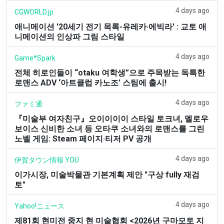
4 days ago
CGWORLD.jp
애니메이션 '20세기 전기 목록-유레카·에빅라' : 교토 애
니메이션의 인상파 그림 스타일
4 days ago
Game*Spark
전체 히로인들이 “otaku 여학생”으로 주목받는 독특한
로맨스 ADV ‘아트클럽 카노조’ 스팀에 출시!
4 days ago
ファミ通
『미술부 여자친구』오이이이이 스타일 토크녀, 멜로우
보이스 신비한 소녀 등 오타쿠 소녀와의 로맨스를 그린
노벨 게임: Steam 페이지·티저 PV 공개
4 days ago
伊賀タウン情報 YOU
이가시장, 미술박물관 기본계획 제안 "구상 fully 재검
토"
4 days ago
Yahoo!ニュース
제81회 현미전 중지 현 미술협회 <2026년 구마모토 지