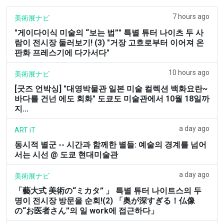
7 hours ago
美術展ナビ
"게이다이식 미술의 “보는 법”" 특별 튜터 나이츠 두 사
람이 전시장 둘러보기! (3) "거장 고흐로부터 이어져 온
판화 프레스기에 다가서다"
10 hours ago
美術展ナビ
[굿즈 언박싱] "대영박물관 일본 미술 컬렉션 백화요란~
바다를 건넌 에도 회화" 도쿄도 미술관에서 10월 18일까
지...
a day ago
ART iT
동시적 별군 -- 시간과 함께한 별들: 예술의 경계를 넘어
서는 시선 @ 도쿄 현대미술관
a day ago
美術展ナビ
「藝大式 美術の“ミカタ” 」 특별 튜터 나이트스의 두
명이 전시장 방문을 순회!(2) 「奥が深すぎる！仏像
の“お医者さん”의 일 work에 접근하다」