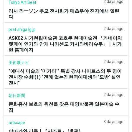
2 days ago
Tokyo Art Beat
리사 라ーソン 추모 전시회가 매츠우야 진자에서 열린
다
2 days ago
pref.shiga.lg.jp
ASK02 시가현립미술관 코호쿠 현대미술전 「카네이치
텟페이 연기와 안개 나카센도 카시와바라슈쿠」｜시가
현 홈페이지
2 days ago
美術展ナビ
"예대식 미술의 '미카타'" 특별 강사·나이트스의 두 명이
전시장 순회!(1) "전례 없는?! 현역예대생의 '모방' 실연
전시"
2 days ago
朝日新聞
문화유산 보호의 원천을 찾은 대영박물관 일본미술 수
집
3 days ago
artscape
야마카와 리쿠｜『시라토』 (후편)