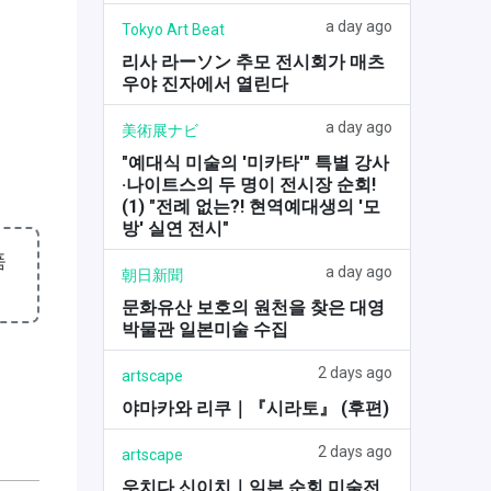
a day ago
Tokyo Art Beat
리사 라ーソン 추모 전시회가 매츠
우야 진자에서 열린다
a day ago
美術展ナビ
"예대식 미술의 '미카타'" 특별 강사
·나이트스의 두 명이 전시장 순회!
(1) "전례 없는?! 현역예대생의 '모
방' 실연 전시"
품
a day ago
朝日新聞
문화유산 보호의 원천을 찾은 대영
박물관 일본미술 수집
2 days ago
artscape
야마카와 리쿠｜『시라토』 (후편)
2 days ago
artscape
우치다 신이치｜일본 순회 미술전