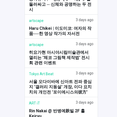
둘러싸고 ─ 신체와 공명하는 두 전
시
3 days ago
artscape
Haru Chikei | 이도미코: 여자의 작
품──한 영상 작가의 자서전
3 days ago
artscape
히요가현 아시야시립미술관에서
열리는 '체코 그림책 제작법' 전시
회 관련 이벤트
3 days ago
Tokyo Art Beat
서울 오다이바에 신아트 전파 중심
지 '갤러리 지동설' 개장, 이다 요치
치의 개인전 '포이에시스의彼方'
3 days ago
ART iT
Rin Nakai @ 반병예麸빌 2F 홀
Keiryu