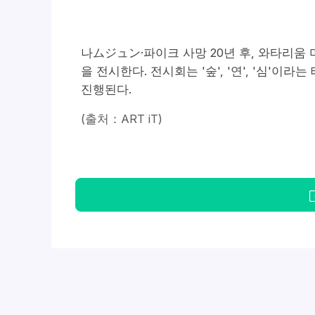
나ムジュン·파이크 사망 20년 후, 와타리움
을 전시한다. 전시회는 '숲', '연', '심'
진행된다.
(출처：ART iT)