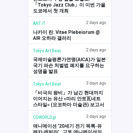
「Tokyo Jazz Club」이 이번 가을
도쿄에서 첫 개최
2 days ago
ART iT
나카이 린: Vitae Plebeiorum @
AIR 오하라 갤러리
2 days ago
Tokyo Art Beat
국제미술평론가연맹(AICA)가 일본
국기 파손 처벌법 폐지를 요구하는
성명을 발표
3 days ago
Tokyo Art Beat
「비극의 왕비」가 남긴 현대까지
이어지는 유산 «마리 안토瓦네트
스타일» (요코하마 미술관) 보고서
3 days ago
CGWORLD.jp
애니메이션 '20세기 전기 목록-유
레카·에빅라' : 교토 애니메이션의