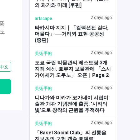
의 과거와 미래 [후편]
2 days ago
artscape
작품
타카시마 지지｜「컬렉션전 걷다,
나도
머물다」──거리와 표현·공공성
(중편)
2 days ago
美術手帖
도쿄 국립 박물관의 레스토랑 3개
中文
지점 쇄신. 호류지 보물관에 「스시
가이세키 오쿠노」 오픈｜Page 2
2 days ago
美術手帖
니나가와 미카가 코가네이 시립미
술관 개관 기념전에 출품: '시작의
빛'으로 창작의 근원을 추적하다
2 days ago
美術手帖
「Basel Social Club」의 전통을
진보초의 구형 캡슐 호텔로.