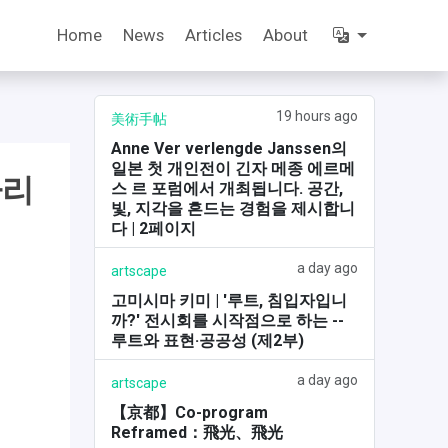
Home
News
Articles
About
19 hours ago
美術手帖
Anne Ver verlengde Janssen의
일본 첫 개인전이 긴자 메종 에르메
타리
스 르 포럼에서 개최됩니다. 공간,
빛, 지각을 흔드는 경험을 제시합니
다 | 2페이지
a day ago
artscape
고미시마 키미 | '루트, 침입자입니
까?' 전시회를 시작점으로 하는 --
루트와 표현·공공성 (제2부)
a day ago
artscape
【京都】Co-program
Reframed：飛光、飛光