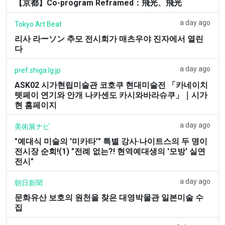
【京都】Co-program Reframed：飛光、飛光
a day ago
Tokyo Art Beat
리사 라ーソン 추모 전시회가 매츠우야 진자에서 열린
다
a day ago
pref.shiga.lg.jp
ASK02 시가현립미술관 코호쿠 현대미술전 「카네이치
텟페이 연기와 안개 나카센도 카시와바라슈쿠」｜시가
현 홈페이지
a day ago
美術展ナビ
"예대식 미술의 '미카타'" 특별 강사·나이트스의 두 명이
전시장 순회!(1) "전례 없는?! 현역예대생의 '모방' 실연
전시"
a day ago
朝日新聞
문화유산 보호의 원천을 찾은 대영박물관 일본미술 수
집