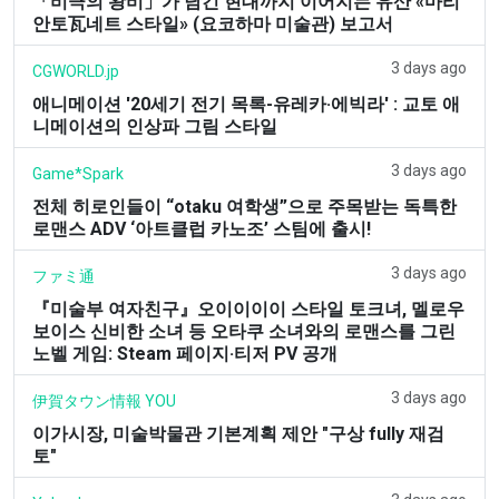
「비극의 왕비」가 남긴 현대까지 이어지는 유산 «마리
안토瓦네트 스타일» (요코하마 미술관) 보고서
3 days ago
CGWORLD.jp
애니메이션 '20세기 전기 목록-유레카·에빅라' : 교토 애
니메이션의 인상파 그림 스타일
3 days ago
Game*Spark
전체 히로인들이 “otaku 여학생”으로 주목받는 독특한
로맨스 ADV ‘아트클럽 카노조’ 스팀에 출시!
3 days ago
ファミ通
『미술부 여자친구』오이이이이 스타일 토크녀, 멜로우
보이스 신비한 소녀 등 오타쿠 소녀와의 로맨스를 그린
노벨 게임: Steam 페이지·티저 PV 공개
3 days ago
伊賀タウン情報 YOU
이가시장, 미술박물관 기본계획 제안 "구상 fully 재검
토"