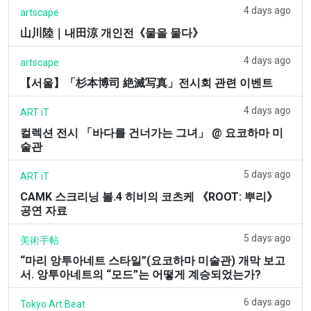
4 days ago
artscape
山川陸｜내田涼 개인전《물을 물다》
4 days ago
artscape
【서울】「杉本博司 絶滅写真」전시회 관련 이벤트
4 days ago
ART iT
컬렉션 전시 「바다를 건너가는 그녀」 @ 요코하마 미
술관
5 days ago
ART iT
CAMK 스크리닝 볼.4 히비의 코츠케 《ROOT: 뿌리》
공연 자료
5 days ago
美術手帖
“마리 앙투아네트 스타일”(요코하마 미술관) 개막 보고
서. 앙투아네트의 “모드”는 어떻게 계승되었는가?
6 days ago
Tokyo Art Beat