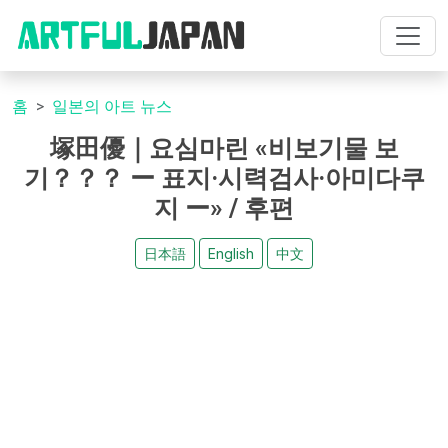
홈
일본의 아트 뉴스
塚田優｜요심마린 «비보기물 보
기？？？ ー 표지·시력검사·아미다쿠
지 ー» / 후편
日本語
English
中文