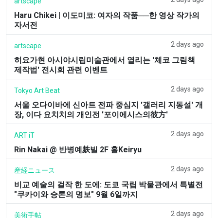
artscape
Haru Chikei | 이도미코: 여자의 작품──한 영상 작가의
자서전
2 days ago
artscape
히요가현 아시야시립미술관에서 열리는 '체코 그림책
제작법' 전시회 관련 이벤트
2 days ago
Tokyo Art Beat
서울 오다이바에 신아트 전파 중심지 '갤러리 지동설' 개
장, 이다 요치치의 개인전 '포이에시스의彼方'
2 days ago
ART iT
Rin Nakai @ 반병예麸빌 2F 홀Keiryu
2 days ago
産経ニュース
비교 예술의 걸작 한 도에: 도쿄 국립 박물관에서 특별전
"쿠카이와 승론의 명보" 9월 6일까지
2 days ago
美術手帖