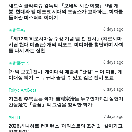
세드릭 클라피슈 감독의 『모네와 시간 여행』 9월 개
봉. 현대와 벨 에포크 시대의 프랑스가 교차하는, 회화를
둘러싼 미스터리 이야기
6 days ago
美術手帖
「제12회 히로시마상 수상 기념 멜 친 전시」(히로시마
시립 현대 미술관) 개막 리포트. 미디어를 횡단하며 사회
를 다시 짜는 실천
6 days ago
美術展ナビ
[개막 보고] 전시 '게이대식 예술의 “관점” — 이 여름, 게
이대생 되기' — 누구나 즐길 수 있고 깊은 전시 도쿄……
6 days ago
Tokyo Art Beat
지연된 주목받는 화가 ·吉村宗浩는 누구인가? 긴 실험기
간을経て『슬픔』의 그림을 창작한 화가
7 days ago
ART iT
2026년 나하트 컨퍼런스 '아티스트의 조건 2 - 살아가고
창조하기'