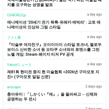
지를 요구하는 성명을 발표
a day ago
CGWORLD.jp
애니메이션 '20세기 전기 목록-유레카·에빅라' : 교토 애
니메이션의 인상파 그림 스타일
a day ago
ファミ通
『미술부 여자친구』오이이이이 스타일 토크녀, 멜로우
보이스 신비한 소녀 등 오타쿠 소녀와의 로맨스를 그린
노벨 게임: Steam 페이지·티저 PV 공개
a day ago
Yahoo!ニュース
제81회 현미전 중지 현 미술협회 <2026년 구마모토 지
진> (구마모토 일일 신문)
2 days ago
artscape
충아유미 | 「しかくい『에』」을 둘러싸고 ─ 신체와
공명하는 두 전시
2 days ago