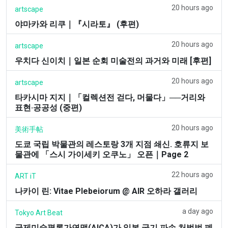
20 hours ago
artscape
야마카와 리쿠｜『시라토』 (후편)
20 hours ago
artscape
우치다 신이치｜일본 순회 미술전의 과거와 미래 [후편]
20 hours ago
artscape
타카시마 지지｜「컬렉션전 걷다, 머물다」──거리와
표현·공공성 (중편)
20 hours ago
美術手帖
도쿄 국립 박물관의 레스토랑 3개 지점 쇄신. 호류지 보
물관에 「스시 가이세키 오쿠노」 오픈｜Page 2
22 hours ago
ART iT
나카이 린: Vitae Plebeiorum @ AIR 오하라 갤러리
a day ago
Tokyo Art Beat
국제미술평론가연맹(AICA)가 일본 국기 파손 처벌법 폐