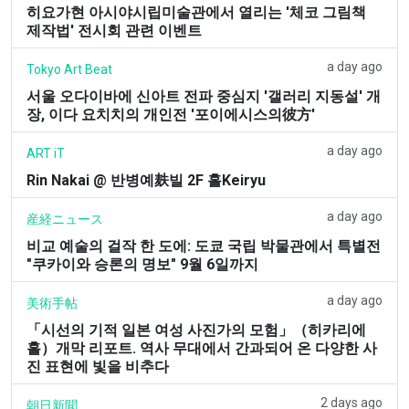
히요가현 아시야시립미술관에서 열리는 '체코 그림책
제작법' 전시회 관련 이벤트
a day ago
Tokyo Art Beat
서울 오다이바에 신아트 전파 중심지 '갤러리 지동설' 개
장, 이다 요치치의 개인전 '포이에시스의彼方'
a day ago
ART iT
Rin Nakai @ 반병예麸빌 2F 홀Keiryu
a day ago
産経ニュース
비교 예술의 걸작 한 도에: 도쿄 국립 박물관에서 특별전
"쿠카이와 승론의 명보" 9월 6일까지
a day ago
美術手帖
「시선의 기적 일본 여성 사진가의 모험」（히카리에
홀）개막 리포트. 역사 무대에서 간과되어 온 다양한 사
진 표현에 빛을 비추다
2 days ago
朝日新聞