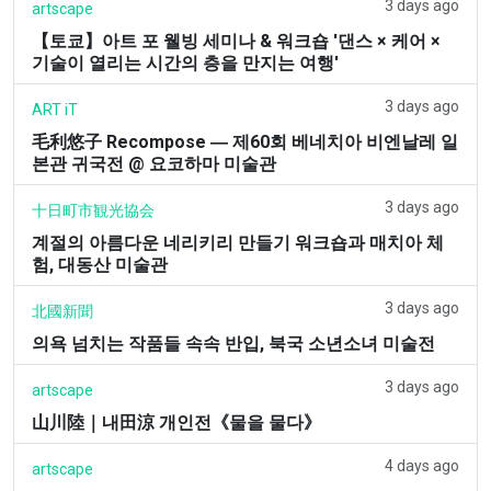
3 days ago
artscape
【토쿄】아트 포 웰빙 세미나 & 워크숍 '댄스 × 케어 ×
기술이 열리는 시간의 층을 만지는 여행'
3 days ago
ART iT
毛利悠子 Recompose ― 제60회 베네치아 비엔날레 일
본관 귀국전 @ 요코하마 미술관
3 days ago
十日町市観光協会
계절의 아름다운 네리키리 만들기 워크숍과 매치아 체
험, 대동산 미술관
3 days ago
北國新聞
의욕 넘치는 작품들 속속 반입, 북국 소년소녀 미술전
3 days ago
artscape
山川陸｜내田涼 개인전《물을 물다》
4 days ago
artscape