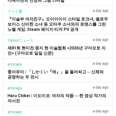
니메이션의 인상파 그림 스타일
a day ago
ファミ通
『미술부 여자친구』오이이이이 스타일 토크녀, 멜로우
보이스 신비한 소녀 등 오타쿠 소녀와의 로맨스를 그린
노벨 게임: Steam 페이지·티저 PV 공개
a day ago
Yahoo!ニュース
제81회 현미전 중지 현 미술협회 <2026년 구마모토 지
진> (구마모토 일일 신문)
a day ago
artscape
충아유미 | 「しかくい『에』」을 둘러싸고 ─ 신체와
공명하는 두 전시
a day ago
artscape
Haru Chikei | 이도미코: 여자의 작품──한 영상 작가의
자서전
a day ago
artscape