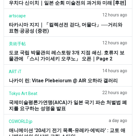
우치다 신이치｜일본 순회 미술전의 과거와 미래 [후편]
12 hours ago
artscape
타카시마 지지｜「컬렉션전 걷다, 머물다」──거리와
표현·공공성 (중편)
12 hours ago
美術手帖
도쿄 국립 박물관의 레스토랑 3개 지점 쇄신. 호류지 보
물관에 「스시 가이세키 오쿠노」 오픈｜Page 2
14 hours ago
ART iT
나카이 린: Vitae Plebeiorum @ AIR 오하라 갤러리
22 hours ago
Tokyo Art Beat
국제미술평론가연맹(AICA)가 일본 국기 파손 처벌법 폐
지를 요구하는 성명을 발표
a day ago
CGWORLD.jp
애니메이션 '20세기 전기 목록-유레카·에빅라' : 교토 애