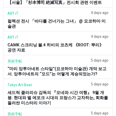
【서울】「杉本博司 絶滅写真」전시회 관련 이벤트
4 days ago
ART iT
컬렉션 전시 「바다를 건너가는 그녀」 @ 요코하마 미
술관
4 days ago
ART iT
CAMK 스크리닝 볼.4 히비의 코츠케 《ROOT: 뿌리》
공연 자료
5 days ago
美術手帖
“마리 앙투아네트 스타일”(요코하마 미술관) 개막 보고
서. 앙투아네트의 “모드”는 어떻게 계승되었는가?
5 days ago
Tokyo Art Beat
세드릭 클라피슈 감독의 『모네와 시간 여행』 9월 개
봉. 현대와 벨 에포크 시대의 프랑스가 교차하는, 회화를
둘러싼 미스터리 이야기
5 days ago
美術手帖